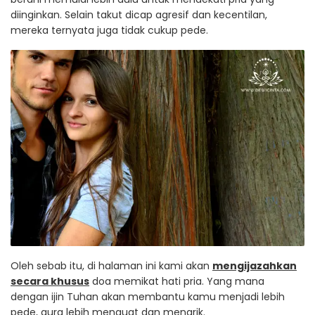
diinginkan. Selain takut dicap agresif dan kecentilan,
mereka ternyata juga tidak cukup pede.
Oleh sebab itu, di halaman ini kami akan
mengijazahkan
secara khusus
doa memikat hati pria. Yang mana
dengan ijin Tuhan akan membantu kamu menjadi lebih
pede, aura lebih menguat dan menarik.