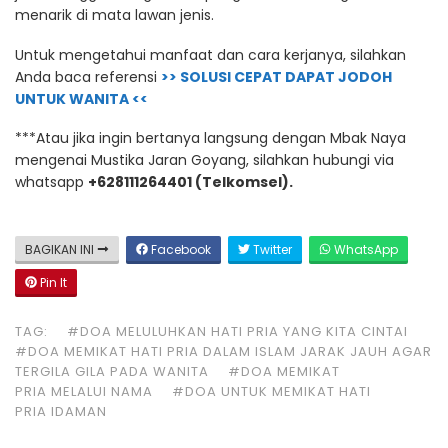
menarik di mata lawan jenis.
Untuk mengetahui manfaat dan cara kerjanya, silahkan
Anda baca referensi
>> SOLUSI CEPAT DAPAT JODOH
UNTUK WANITA <<
***Atau jika ingin bertanya langsung dengan Mbak Naya
mengenai Mustika Jaran Goyang, silahkan hubungi via
whatsapp
+628111264401 (Telkomsel).
BAGIKAN INI
Facebook
Twitter
WhatsApp
Pin It
TAG:
#DOA MELULUHKAN HATI PRIA YANG KITA CINTAI
#DOA MEMIKAT HATI PRIA DALAM ISLAM JARAK JAUH AGAR
TERGILA GILA PADA WANITA
#DOA MEMIKAT
PRIA MELALUI NAMA
#DOA UNTUK MEMIKAT HATI
PRIA IDAMAN