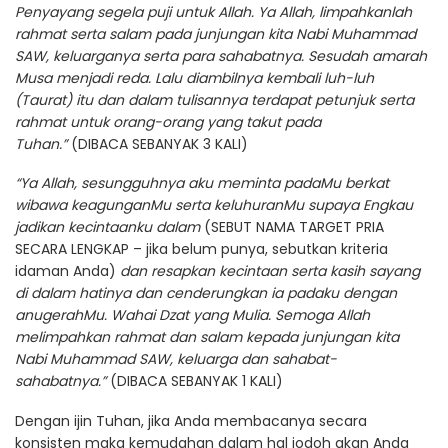
Penyayang segela puji untuk Allah. Ya Allah, limpahkanlah
rahmat serta salam pada junjungan kita Nabi Muhammad
SAW, keluarganya serta para sahabatnya. Sesudah amarah
Musa menjadi reda. Lalu diambilnya kembali luh-luh
(Taurat) itu dan dalam tulisannya terdapat petunjuk serta
rahmat untuk orang-orang yang takut pada
Tuhan.”
(DIBACA SEBANYAK 3 KALI)
“Ya Allah, sesungguhnya aku meminta padaMu berkat
wibawa keagunganMu serta keluhuranMu supaya Engkau
jadikan kecintaanku dalam
(SEBUT NAMA TARGET PRIA
SECARA LENGKAP – jika belum punya, sebutkan kriteria
idaman Anda)
dan resapkan kecintaan serta kasih sayang
di dalam hatinya dan cenderungkan ia padaku dengan
anugerahMu. Wahai Dzat yang Mulia. Semoga Allah
melimpahkan rahmat dan salam kepada junjungan kita
Nabi Muhammad SAW, keluarga dan sahabat-
sahabatnya.”
(DIBACA SEBANYAK 1 KALI)
Dengan ijin Tuhan, jika Anda membacanya secara
konsisten maka kemudahan dalam hal jodoh akan Anda