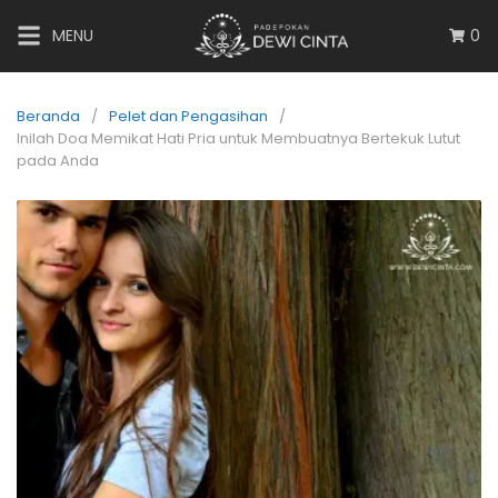
MENU
0
Beranda
Pelet dan Pengasihan
Inilah Doa Memikat Hati Pria untuk Membuatnya Bertekuk Lutut
pada Anda