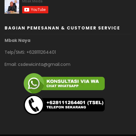
BAGIAN PEMESANAN & CUSTOMER SERVICE
Mbak Naya
Telp/SMS: +628111264401
Email:
csdewicinta@gmail.com