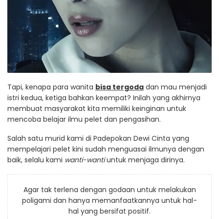
Tapi, kenapa para wanita
bisa tergoda
dan mau menjadi
istri kedua, ketiga bahkan keempat? Inilah yang akhirnya
membuat masyarakat kita memiliki keinginan untuk
mencoba belajar ilmu pelet dan pengasihan.
Salah satu murid kami di Padepokan Dewi Cinta yang
mempelajari pelet kini sudah menguasai ilmunya dengan
baik, selalu kami
wanti-wanti
untuk menjaga dirinya.
Agar tak terlena dengan godaan untuk melakukan
poligami dan hanya memanfaatkannya untuk hal-
hal yang bersifat positif.