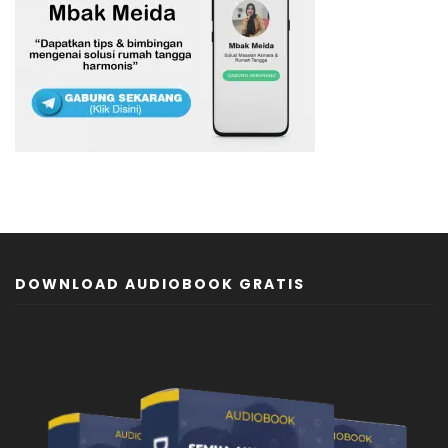
DOWNLOAD AUDIOBOOK GRATIS