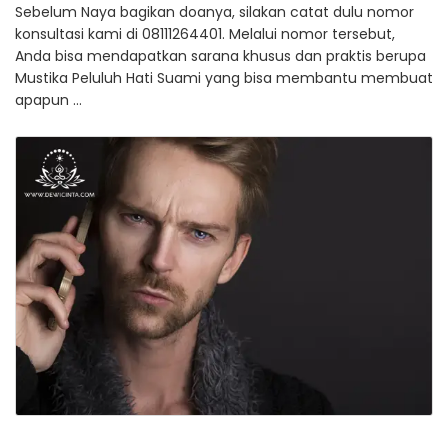
Sebelum Naya bagikan doanya, silakan catat dulu nomor
konsultasi kami di 08111264401. Melalui nomor tersebut,
Anda bisa mendapatkan sarana khusus dan praktis berupa
Mustika Peluluh Hati Suami yang bisa membantu membuat
apapun …