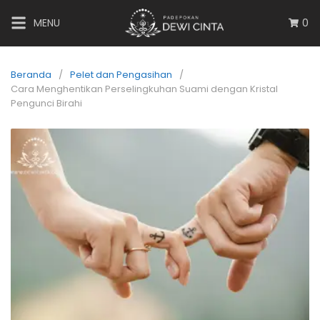
MENU
0
Beranda
Pelet dan Pengasihan
Cara Menghentikan Perselingkuhan Suami dengan Kristal
Pengunci Birahi