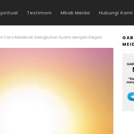
piritual
Testimoni
Mbak Meida
Hubungi Kami
ni Cara Melabrak Selingkuhan Suami dengan Elegan
GAB
MEI