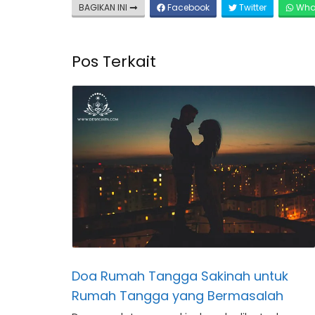
BAGIKAN INI
Facebook
Twitter
Wha
Pos Terkait
Doa Rumah Tangga Sakinah untuk
Rumah Tangga yang Bermasalah