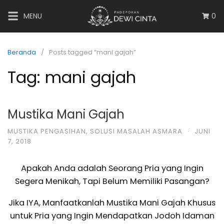
MENU
0
Beranda
Posts tagged “mani gajah”
Tag:
mani gajah
Mustika Mani Gajah
MUSTIKA PENGASIHAN
,
SOLUSI MASALAH ASMARA
·
JUNI
7, 2018
Apakah Anda adalah Seorang Pria yang Ingin
Segera Menikah, Tapi Belum Memiliki Pasangan?
Jika IYA, Manfaatkanlah Mustika Mani Gajah Khusus
untuk Pria yang Ingin Mendapatkan Jodoh Idaman