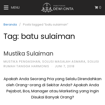
MENU
0
Beranda
Posts tagged “batu sulaiman”
Tag:
batu sulaiman
Mustika Sulaiman
MUSTIKA PENGASIHAN
,
SOLUSI MASALAH ASMARA
,
SOLUSI
RUMAH TANGGA HARMONIS
·
JUNI 7, 2018
Apakah Anda Seorang Pria yang Selalu Direndahkan
oleh Orang-orang di Sekitar Anda? Apakah Anda
Pejabat, Bos, Manager atau Marketing yang Ingin
Disukai Banyak Orang?