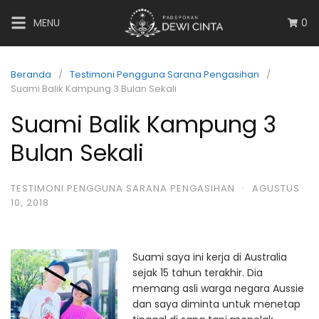
MENU
0
Beranda
Testimoni Pengguna Sarana Pengasihan
Suami Balik Kampung 3 Bulan Sekali
Suami Balik Kampung 3
Bulan Sekali
TESTIMONI PENGGUNA SARANA PENGASIHAN
·
AGUSTUS
10, 2018
Suami saya ini kerja di Australia
sejak 15 tahun terakhir. Dia
memang asli warga negara Aussie
dan saya diminta untuk menetap