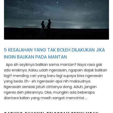
5 KESALAHAN YANG TAK BOLEH DILAKUKAN JIKA
INGIN BALIKAN PADA MANTAN
Apa sih asyiknya balikan sama mantan? Naya rasa gak
ada enaknya. Kalau udah ngerasain, ngapain diajak balikan
lagi? mending cari yang baru lagi supaya bisa ngerasain
yang beda. Eh- eh ngerasain apa nih maksudnya.
Ngerasain sensasi jatuh cintanya dong. Aduh, jangan
ngeres deh pikirannya. Oke, mungkin ada beberapa
diantara kalian yang masih sangat mencintai …