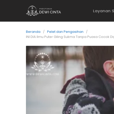
Layanan S
Beranda
Pelet dan Pengasihan
INI DIA Ilmu Puter Giling Sukma Tanpa Puasa Cocok