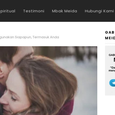
piritual
Testimoni
Mbak Meida
Hubungi Kami
GAB
 Digunakan Siapapun, Termasuk Anda
MEI