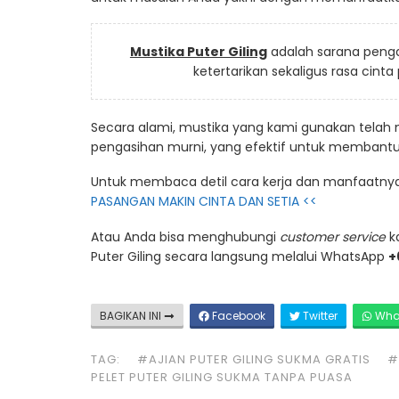
Mustika Puter Giling
adalah sarana peng
ketertarikan sekaligus rasa cin
Secara alami, mustika yang kami gunakan telah
pengasihan murni, yang efektif untuk membantu
Untuk membaca detil cara kerja dan manfaatnya 
PASANGAN MAKIN CINTA DAN SETIA <<
Atau Anda bisa menghubungi
customer service
k
Puter Giling secara langsung melalui WhatsApp
+
BAGIKAN INI
Facebook
Twitter
Wha
TAG:
#AJIAN PUTER GILING SUKMA GRATIS
#
PELET PUTER GILING SUKMA TANPA PUASA