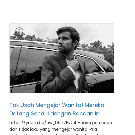
Tak Usah Mengejar Wanita! Mereka
Datang Sendiri dengan Bacaan Ini
https://youtu.be/aw_b9n7HzU4 Hanya pria cupu
dan tidak laku yang mengejar wanita. Pria