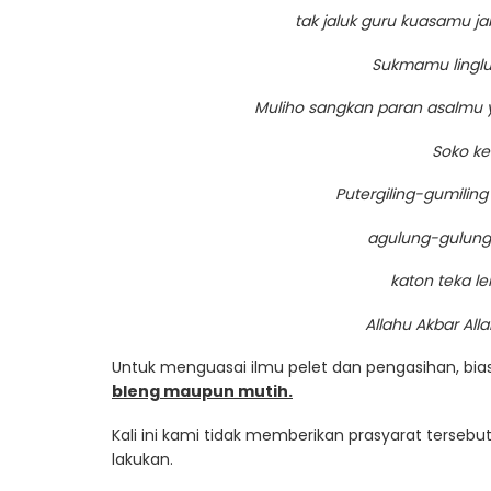
tak jaluk guru kuasamu j
Sukmamu linglu
Muliho sangkan paran asalmu 
Soko ke
Putergiling-gumiling
agulung-gulun
katon teka le
Allahu Akbar All
Untuk menguasai ilmu pelet dan pengasihan, bia
bleng maupun mutih.
Kali ini kami tidak memberikan prasyarat tersebut
lakukan.