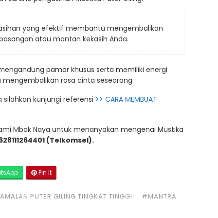
asihan yang efektif membantu mengembalikan
ta pasangan atau mantan kekasih Anda.
 mengandung pamor khusus serta memiliki energi
 mengembalikan rasa cinta seseorang.
silahkan kunjungi referensi
>> CARA MEMBUAT
ami Mbak Naya untuk menanyakan mengenai Mustika
628111264401 (Telkomsel).
tsApp
Pin It
AMALAN PUTER GILING TINGKAT TINGGI
#MANTRA