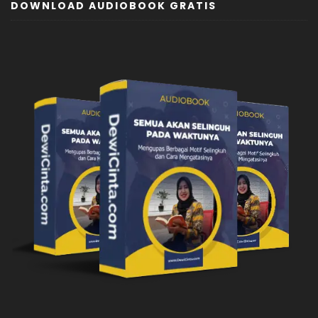
DOWNLOAD AUDIOBOOK GRATIS