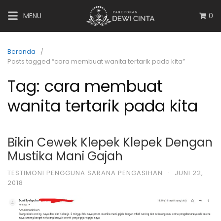
MENU
0
Beranda
Posts tagged “cara membuat wanita tertarik pada kita”
Tag:
cara membuat
wanita tertarik pada kita
Bikin Cewek Klepek Klepek Dengan
Mustika Mani Gajah
TESTIMONI PENGGUNA SARANA PENGASIHAN
·
JUNI 22,
2018