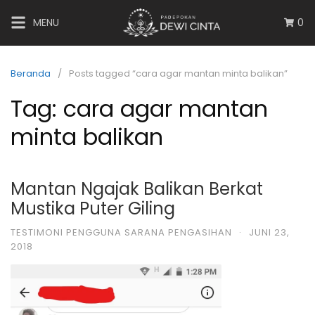
MENU
0
Beranda
Posts tagged “cara agar mantan minta balikan”
Tag:
cara agar mantan
minta balikan
Mantan Ngajak Balikan Berkat
Mustika Puter Giling
TESTIMONI PENGGUNA SARANA PENGASIHAN
·
JUNI 23,
2018