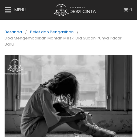
MENU
0
Beranda
Pelet dan Pengasihan
Doa Mengembalikan Mantan Meski Dia Sudah Punya Pacar
Baru